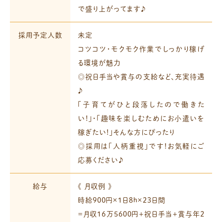
で盛り上がってます♪
採用予定人数
未定
コツコツ・モクモク作業でしっかり稼げ
る環境が魅力
◎祝日手当や賞与の支給など、充実待遇
♪
「子育てがひと段落したので働きた
い!」・「趣味を楽しむためにお小遣いを
稼ぎたい!」そんな方にぴったり
◎採用は「人柄重視」です!お気軽にご
応募ください♪
給与
《 月収例 》
時給900円×1日8h×23日間
＝月収16万5600円＋祝日手当＋賞与年2