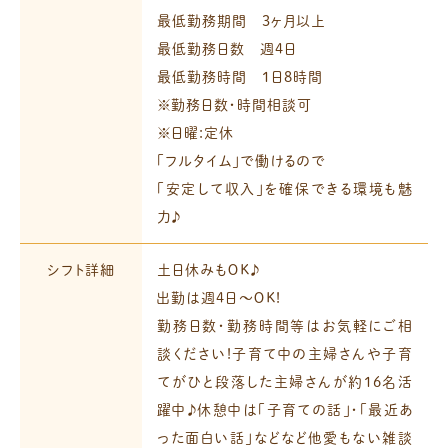
最低勤務期間 3ヶ月以上
最低勤務日数 週4日
最低勤務時間 1日8時間
※勤務日数・時間相談可
※日曜:定休
「フルタイム」で働けるので
「安定して収入」を確保できる環境も魅
力♪
シフト詳細
土日休みもＯＫ♪
出勤は週4日～ＯＫ!
勤務日数・勤務時間等はお気軽にご相
談ください!
子育て中の主婦さんや子育
てがひと段落した主婦さんが
約16名活
躍中♪
休憩中は「子育ての話」・「最近あ
った面白い話」などなど
他愛もない雑談